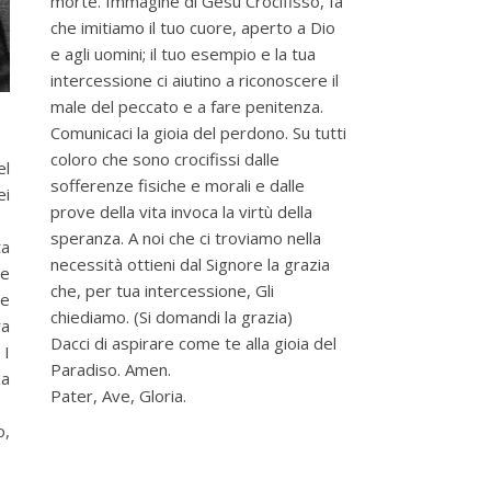
morte. Immagine di Gesù Crocifisso, fa’
che imitiamo il tuo cuore, aperto a Dio
e agli uomini; il tuo esempio e la tua
intercessione ci aiutino a riconoscere il
male del peccato e a fare penitenza.
Comunicaci la gioia del perdono. Su tutti
coloro che sono crocifissi dalle
el
sofferenze fisiche e morali e dalle
ei
prove della vita invoca la virtù della
speranza. A noi che ci troviamo nella
ta
necessità ottieni dal Signore la grazia
le
che, per tua intercessione, Gli
 e
chiediamo. (Si domandi la grazia)
ra
Dacci di aspirare come te alla gioia del
 I
Paradiso. Amen.
za
Pater, Ave, Gloria.
o,