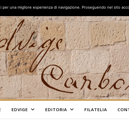
rti per una migliore esperienza di navigazione. Proseguendo nel sito accon
E
EDVIGE
EDITORIA
FILATELIA
CON