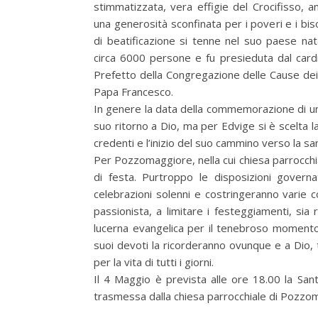
stimmatizzata, vera effigie del Crocifisso, an
una generosità sconfinata per i poveri e i bis
di beatificazione si tenne nel suo paese nat
circa 6000 persone e fu presieduta dal card
Prefetto della Congregazione delle Cause dei
Papa Francesco.
In genere la data della commemorazione di un
suo ritorno a Dio, ma per Edvige si è scelta l
credenti e l’inizio del suo cammino verso la s
Per Pozzomaggiore, nella cui chiesa parrocchia
di festa. Purtroppo le disposizioni governa
celebrazioni solenni e costringeranno varie c
passionista, a limitare i festeggiamenti, sia r
lucerna evangelica per il tenebroso momento 
suoi devoti la ricorderanno ovunque e a Dio, 
per la vita di tutti i giorni.
Il 4 Maggio è prevista alle ore 18.00 la S
trasmessa dalla chiesa parrocchiale di Pozz