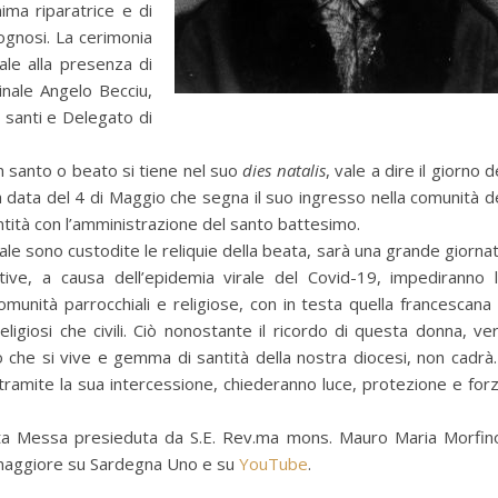
ima riparatrice e di
ognosi. La cerimonia
ale alla presenza di
inale Angelo Becciu,
 santi e Delegato di
 santo o beato si tiene nel suo
dies natalis
, vale a dire il giorno d
a data del 4 di Maggio che segna il suo ingresso nella comunità d
antità con l’amministrazione del santo battesimo.
le sono custodite le reliquie della beata, sarà una grande giorna
tive, a causa dell’epidemia virale del Covid-19, impediranno 
omunità parrocchiali e religiose, con in testa quella francescana
eligiosi che civili. Ciò nonostante il ricordo di questa donna, ve
che si vive e gemma di santità della nostra diocesi, non cadrà.
tramite la sua intercessione, chiederanno luce, protezione e for
anta Messa presieduta da S.E. Rev.ma mons. Mauro Maria Morfin
omaggiore su Sardegna Uno e su
YouTube
.