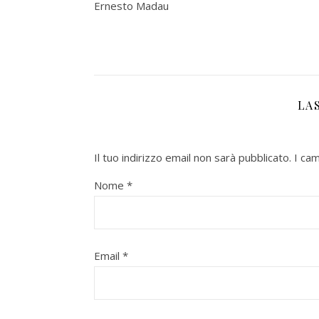
Ernesto Madau
LA
Il tuo indirizzo email non sarà pubblicato.
I ca
Nome
*
Email
*