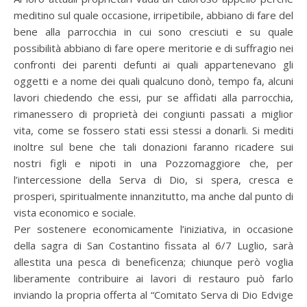
meditino sul quale occasione, irripetibile, abbiano di fare del
bene alla parrocchia in cui sono cresciuti e su quale
possibilità abbiano di fare opere meritorie e di suffragio nei
confronti dei parenti defunti ai quali appartenevano gli
oggetti e a nome dei quali qualcuno donò, tempo fa, alcuni
lavori chiedendo che essi, pur se affidati alla parrocchia,
rimanessero di proprietà dei congiunti passati a miglior
vita, come se fossero stati essi stessi a donarli. Si mediti
inoltre sul bene che tali donazioni faranno ricadere sui
nostri figli e nipoti in una Pozzomaggiore che, per
l’intercessione della Serva di Dio, si spera, cresca e
prosperi, spiritualmente innanzitutto, ma anche dal punto di
vista economico e sociale.
Per sostenere economicamente l’iniziativa, in occasione
della sagra di San Costantino fissata al 6/7 Luglio, sarà
allestita una pesca di beneficenza; chiunque però voglia
liberamente contribuire ai lavori di restauro può farlo
inviando la propria offerta al “Comitato Serva di Dio Edvige