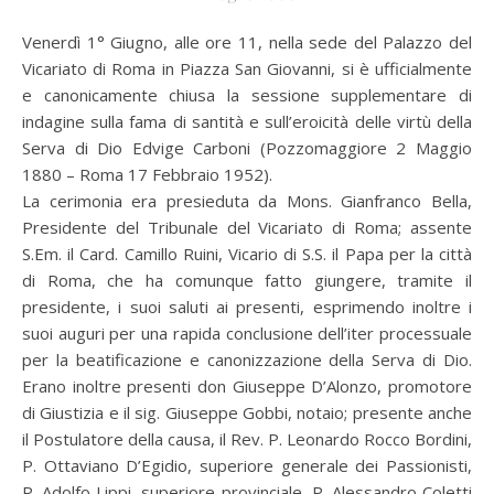
Venerdì 1° Giugno, alle ore 11, nella sede del Palazzo del
Vicariato di Roma in Piazza San Giovanni, si è ufficialmente
e canonicamente chiusa la sessione supplementare di
indagine sulla fama di santità e sull’eroicità delle virtù della
Serva di Dio Edvige Carboni (Pozzomaggiore 2 Maggio
1880 – Roma 17 Febbraio 1952).
La cerimonia era presieduta da Mons. Gianfranco Bella,
Presidente del Tribunale del Vicariato di Roma; assente
S.Em. il Card. Camillo Ruini, Vicario di S.S. il Papa per la città
di Roma, che ha comunque fatto giungere, tramite il
presidente, i suoi saluti ai presenti, esprimendo inoltre i
suoi auguri per una rapida conclusione dell’iter processuale
per la beatificazione e canonizzazione della Serva di Dio.
Erano inoltre presenti don Giuseppe D’Alonzo, promotore
di Giustizia e il sig. Giuseppe Gobbi, notaio; presente anche
il Postulatore della causa, il Rev. P. Leonardo Rocco Bordini,
P. Ottaviano D’Egidio, superiore generale dei Passionisti,
P. Adolfo Lippi, superiore provinciale, P. Alessandro Coletti