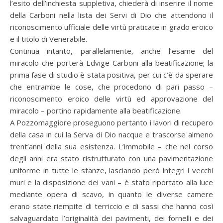
l’esito dell’inchiesta suppletiva, chiederà di inserire il nome
della Carboni nella lista dei Servi di Dio che attendono il
riconoscimento ufficiale delle virtù praticate in grado eroico
e il titolo di Venerabile.
Continua intanto, parallelamente, anche l’esame del
miracolo che porterà Edvige Carboni alla beatificazione; la
prima fase di studio è stata positiva, per cui c’è da sperare
che entrambe le cose, che procedono di pari passo –
riconoscimento eroico delle virtù ed approvazione del
miracolo – portino rapidamente alla beatificazione.
A Pozzomaggiore proseguono pertanto i lavori di recupero
della casa in cui la Serva di Dio nacque e trascorse almeno
trent’anni della sua esistenza. L’immobile – che nel corso
degli anni era stato ristrutturato con una pavimentazione
uniforme in tutte le stanze, lasciando però integri i vecchi
muri e la disposizione dei vani – è stato riportato alla luce
mediante opera di scavo, in quanto le diverse camere
erano state riempite di terriccio e di sassi che hanno così
salvaguardato l’originalità dei pavimenti, dei fornelli e dei