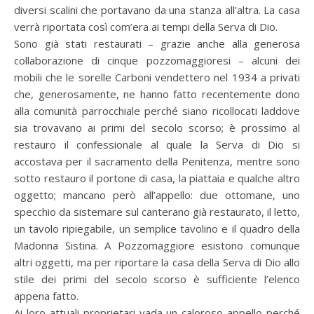
diversi scalini che portavano da una stanza all’altra. La casa
verrà riportata così com’era ai tempi della Serva di Dio.
Sono già stati restaurati – grazie anche alla generosa
collaborazione di cinque pozzomaggioresi – alcuni dei
mobili che le sorelle Carboni vendettero nel 1934 a privati
che, generosamente, ne hanno fatto recentemente dono
alla comunità parrocchiale perché siano ricollocati laddove
sia trovavano ai primi del secolo scorso; è prossimo al
restauro il confessionale al quale la Serva di Dio si
accostava per il sacramento della Penitenza, mentre sono
sotto restauro il portone di casa, la piattaia e qualche altro
oggetto; mancano però all’appello: due ottomane, uno
specchio da sistemare sul canterano già restaurato, il letto,
un tavolo ripiegabile, un semplice tavolino e il quadro della
Madonna Sistina. A Pozzomaggiore esistono comunque
altri oggetti, ma per riportare la casa della Serva di Dio allo
stile dei primi del secolo scorso è sufficiente l’elenco
appena fatto.
Ai loro attuali proprietari vada un caloroso appello perché