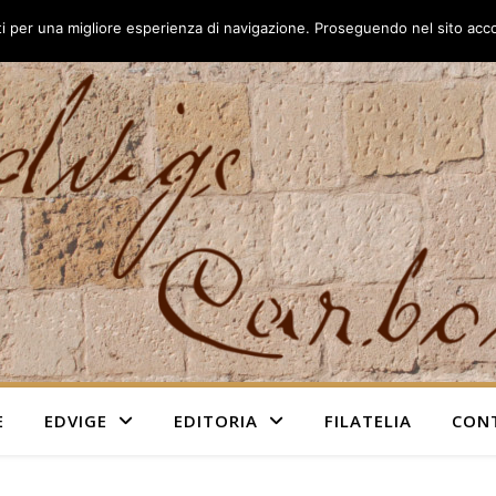
rti per una migliore esperienza di navigazione. Proseguendo nel sito accon
E
EDVIGE
EDITORIA
FILATELIA
CON